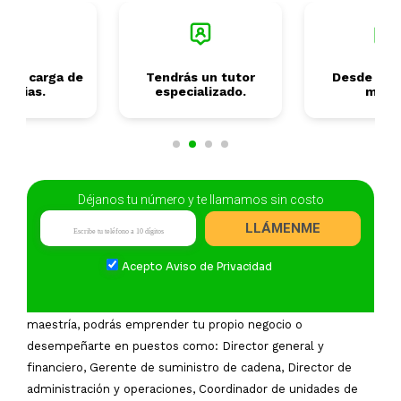
s tu carga de
Tendrás un tutor
Desde 2 añ
terias.
especializado.
mese
Déjanos tu número y te llamamos sin costo
Campo Laboral
LLÁMENME
Sabías que la Administración de Empresas es la carrera más
Acepto
Aviso de Privacidad
popular en México con 1,089,023 egresados, de los cuales
solo el 7.2% realizan estudios de posgrado. Al concluir la
maestría, podrás emprender tu propio negocio o
desempeñarte en puestos como: Director general y
financiero, Gerente de suministro de cadena, Director de
administración y operaciones, Coordinador de unidades de