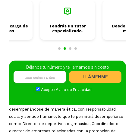
s tu carga de
Tendrás un tutor
Desde 2 añ
terias.
especializado.
mese
Déjanos tu número y te llamamos sin costo
Campo Laboral
LLÁMENME
El egresado tendrá conocimientos técnicos, y
Acepto
Aviso de Privacidad
administrativos para impulsar cualquier empresa relacionada
con el deporte, manteniendo un enfoque innovador y
desempeñándose de manera ética, con responsabilidad
social y sentido humano, lo que le permitirá desempeñarse
como: Director de deportivos o gimnasios, Coordinador o
director de empresas relacionadas con la promoción del