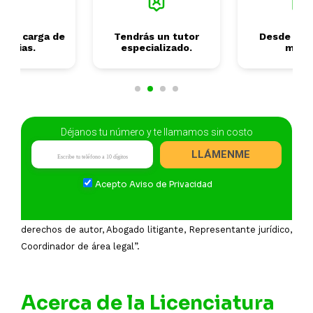
s tu carga de
Tendrás un tutor
Desde 2 añ
terias.
especializado.
mese
Déjanos tu número y te llamamos sin costo
Campo Laboral
LLÁMENME
“Sabías que la Licenciatura en Derecho cuenta con una tasa
Acepto
Aviso de Privacidad
de ocupación superior al 95%. Al concluir la licenciatura,
podrás desempeñarte como: Gerente jurídico, Analista de
derechos de autor, Abogado litigante, Representante jurídico,
Coordinador de área legal”.
Acerca de la Licenciatura