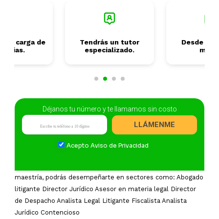
s tu carga de
Tendrás un tutor
Desde 2 añ
terias.
especializado.
mese
Déjanos tu número y te llamamos sin costo
Campo Laboral
LLÁMENME
Sabías que solo el 7.3% de personas que estudiaron una
Acepto
Aviso de Privacidad
Licenciatura en Derecho cuentan con un posgrado, lo cual
significa un incremento salarial del 48.4%. Al concluir la
maestría, podrás desempeñarte en sectores como: Abogado
litigante Director Jurídico Asesor en materia legal Director
de Despacho Analista Legal Litigante Fiscalista Analista
Jurídico Contencioso