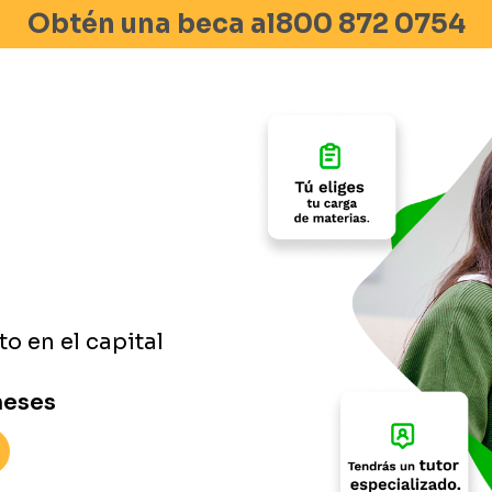
Obtén una beca al
800 872 0754
to en el capital
meses